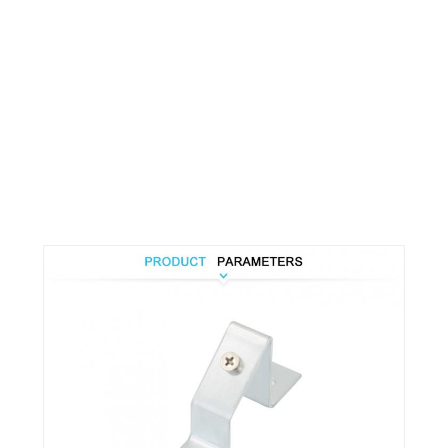
심
벌
마
크
인
증