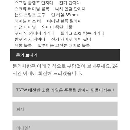
스프링 클램프 단자대
전기 단자대
스크류 터미널 블록
나사 연결 단자대
핸드 크림프 도구
딘 레일 35mm
터미널 버스 바
터미널 블록 릴레이
배전 터미널
와이어 종단 페룰
푸시 인 와이어 커넥터
플러그 소켓 방수 커넥터
방수 전기 커넥터
전기 캐비닛 에어 필터
유통 블록
알루미늄 고전류 터미널 블록
문의 보내기
문의사항은 아래 양식으로 부담없이 보내주세요. 24
시간 이내에 회신해 드리겠습니다.