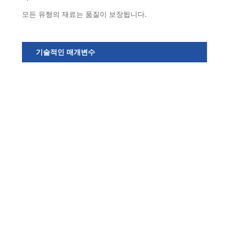
모든 유형의 재료는 품질이 보장됩니다.
기술적인 매개변수
모
델
번
호
색
상
사
용
연
결
방
법