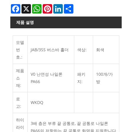
Facebook
X
WhatsApp
Pinterest
LinkedIn
Share
제품 설명
모델
번
JAB/3SS 버스바 홀더
색상:
회색
호.:
제품
V0 난연성 나일론
패키
100개/가
소
PA66
지:
방
재:
로
WKDQ
고:
하이
3배 층은 부류 끝 공통로, 끝 공통로 나일론
라이
PA66의 저항하는 끝 공통로 화염을 지원합니다