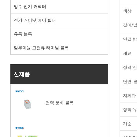
방수 전기 커넥터
색상
전기 캐비닛 에어 필터
길이/넓
유통 블록
연결 
알루미늄 고전류 터미널 블록
재료
정격 
신제품
단면, 
지휘자
전력 분배 블록
장착 
기준