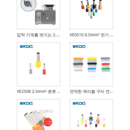
압착 기계를 벗기는 2.5mm² 자동 와이어 엔드 페룰
VE0510 0.5mm² 전기 와이어 종단 페룰 케이블 와이어 크림프 커넥터
VE2508 2.5mm² 분류 전선 종단 페룰 구리 압착 커넥터 절연 코드 단자
연약한 케이블 구리 연결관을 위한 VE1508 1.5mm² 깃봉 철사 연결관