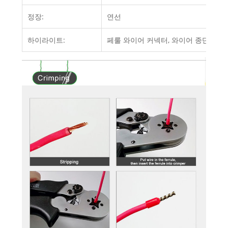
정장:
연선
하이라이트:
페룰 와이어 커넥터, 와이어 종단 페룰