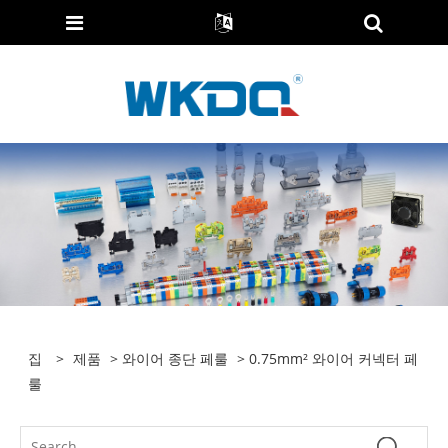
집
>
제품
>
와이어 종단 페룰
> 0.75mm² 와이어 커넥터 페
룰