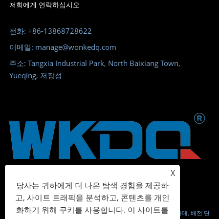
저희에게 연락하십시오
전화: +86-13868728622
이메일: manage@wonkedq.com
주소: Tangxia Industrial Park, North Baixiang Town,
Yueqing, 저장성
X
당사는 귀하에게 더 나은 탐색 경험을 제공하
고, 사이트 트래픽을 분석하고, 콘텐츠를 개인
화하기 위해 쿠키를 사용합니다. 이 사이트를
저작권 © 2023 Wonke Electric CO.,Ltd. - 나사 단자대, 스프링 단자대, 배전 단