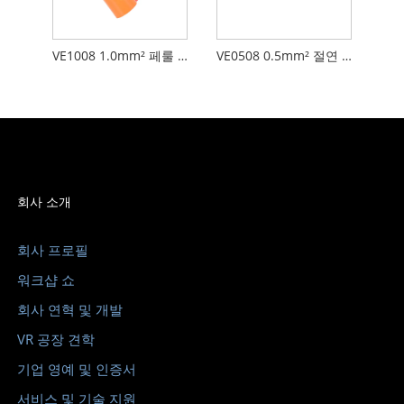
VE1008 1.0mm² 페룰 와이어 커넥터 테일 관형 전기 와이어 터미널 엔드 연선용 플라스틱 칼라
VE0508 ​​0.5mm² 절연 코드 와이어 끝 페룰 터미널 부츠 레이스 구리 페룰 와이어 크림프
회사 소개
회사 프로필
워크샵 쇼
회사 연혁 및 개발
VR 공장 견학
기업 영예 및 인증서
서비스 및 기술 지원