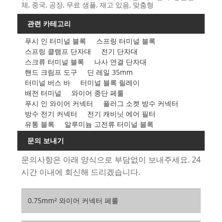
체, 중국, 공장, 무료 샘플, 재고 있음, 맞춤형
관련 카테고리
푸시 인 터미널 블록
스프링 터미널 블록
스프링 클램프 단자대
전기 단자대
스크류 터미널 블록
나사 연결 단자대
핸드 크림프 도구
딘 레일 35mm
터미널 버스 바
터미널 블록 릴레이
배전 터미널
와이어 종단 페룰
푸시 인 와이어 커넥터
플러그 소켓 방수 커넥터
방수 전기 커넥터
전기 캐비닛 에어 필터
유통 블록
알루미늄 고전류 터미널 블록
문의 보내기
문의사항은 아래 양식으로 부담없이 보내주세요. 24
시간 이내에 회신해 드리겠습니다.